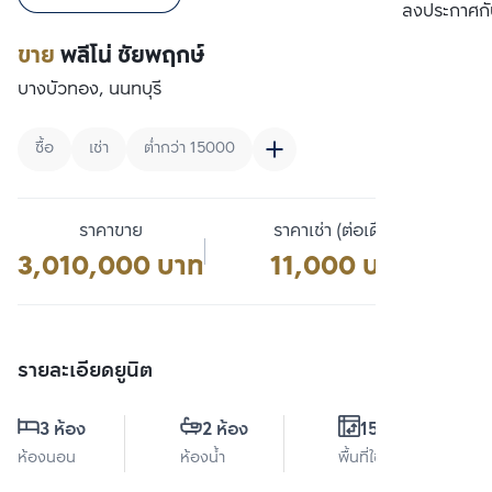
เปรียบเทียบ
ลงประกาศกั
ขาย
พลีโน่ ชัยพฤกษ์
บางบัวทอง, นนทบุรี
ซื้อ
เช่า
ต่ำกว่า 15000
ราคาขาย
ราคาเช่า (ต่อเดือน)
3,010,000 บาท
11,000 บาท
รายละเอียดยูนิต
3 ห้อง
2 ห้อง
156 ตร.ม.
ห้องนอน
ห้องน้ำ
พื้นที่ใช้สอย