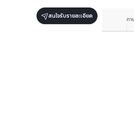
สนใจรับรายละเอียด
ภา
ยูนิตขายในโครงการเดียวกัน