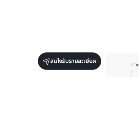
สนใจรับรายละเอียด
ภา
ยูนิตขายในโครงการเดียวกัน