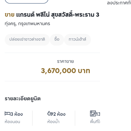
เปรียบเทียบ
ลงประกาศกั
ขาย
แกรนด์ พลีโน่ สุขสวัสดิ์-พระราม 3
ทุ่งครุ, กรุงเทพมหานคร
ปล่อยเช่าชาวต่างชาติ
ซื้อ
ทาวน์เฮ้าส์
ราคาขาย
3,670,000 บาท
รายละเอียดยูนิต
3 ห้อง
2 ห้อง
130 ตร.ม.
ห้องนอน
ห้องน้ำ
พื้นที่ใช้สอย