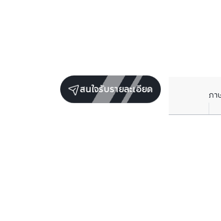
สนใจรับรายละเอียด
ภา
ยูนิตขายในโครงการเดียวกัน