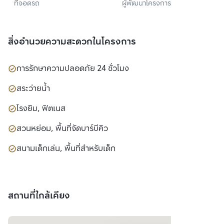
ที่จอดรถ
ผู้พัฒนาโครงการ
พร็อพเพอร์ตี้ ดี
เวลลอปเม้นท์ จำกัด
สิ่งอำนวยความสะดวกในโครงการ
การรักษาความปลอดภัย 24 ชั่วโมง
สระว่ายน้ำ
โรงยิม, ฟิตเนส
สวนหย่อม, พื้นที่จัดบาร์บีคิว
สนามเด็กเล่น, พื้นที่สำหรับเด็ก
สถานที่ใกล้เคียง