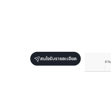
สนใจรับรายละเอียด
ภา
ยูนิตขายในโครงการเดียวกัน