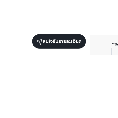
สนใจรับรายละเอียด
ภา
ยูนิตขายในโครงการเดียวกัน