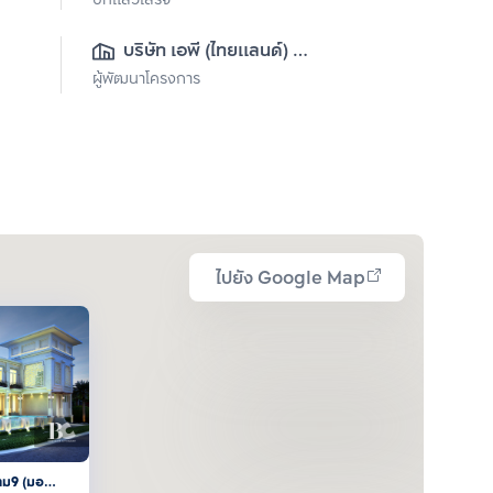
ปีที่แล้วเสร็จ
บริษัท เอพี (ไทยแลนด์) 
ผู้พัฒนาโครงการ
จำกัด(มหาชน)
ไปยัง Google Map
าม9 (มอ