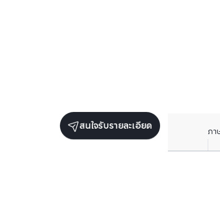
สนใจรับรายละเอียด
ภา