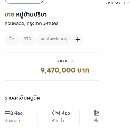
เปรียบเทียบ
ลงประกาศกั
ขาย
หมู่บ้านปรีชา
สวนหลวง, กรุงเทพมหานคร
ซื้อ
BTS
คอนโดพร้อมอยู่
ราคาขาย
9,470,000 บาท
รายละเอียดยูนิต
3 ห้อง
4 ห้อง
0 ตร.ม.
ห้องนอน
ห้องน้ำ
พื้นที่ใช้สอย