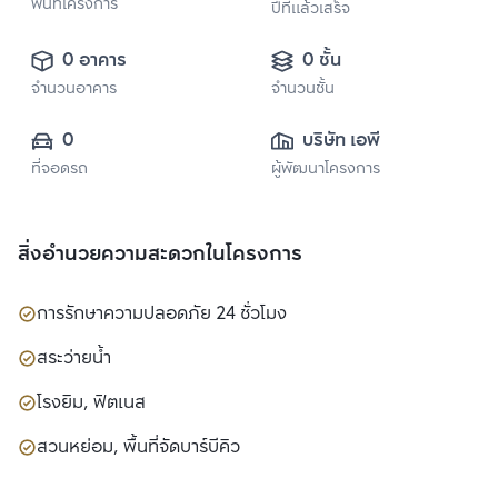
พื้นที่โครงการ
ปีที่แล้วเสร็จ
0 อาคาร
0 ชั้น
จำนวนอาคาร
จำนวนชั้น
0
บริษัท เอพี (ไทย
ที่จอดรถ
ผู้พัฒนาโครงการ
แลนด์) 
จำกัด(มหาชน)
สิ่งอำนวยความสะดวกในโครงการ
การรักษาความปลอดภัย 24 ชั่วโมง
สระว่ายน้ำ
โรงยิม, ฟิตเนส
สวนหย่อม, พื้นที่จัดบาร์บีคิว