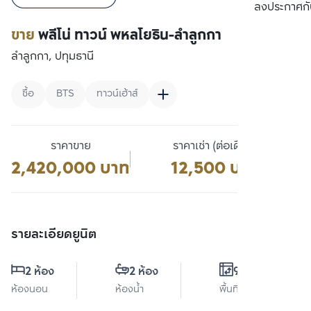
เปรียบเทียบ
ลงประกาศกั
ขาย
พลีโน่ ทาวน์ พหลโยธิน-ลำลูกกา
ลำลูกกา, ปทุมธานี
ซื้อ
BTS
ทาวน์เฮ้าส์
ราคาขาย
ราคาเช่า (ต่อเดือน)
2,420,000 บาท
12,500 บาท
รายละเอียดยูนิต
2 ห้อง
2 ห้อง
94 ตร.ม.
ห้องนอน
ห้องน้ำ
พื้นที่ใช้สอย