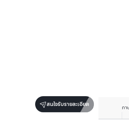
สนใจรับรายละเอียด
ภา