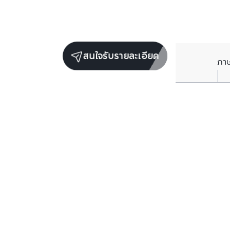
สนใจรับรายละเอียด
ภา
ยูนิตขายในโครงการเดียวกัน