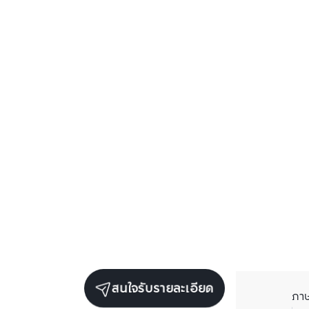
สนใจรับรายละเอียด
ภา