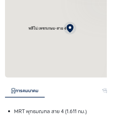
พลีโน่ เพชรเกษม-สาย 4
การคมนาคม
สถานศึกษา
MRT พุทธมณฑล สาย 4 (1.611 กม.)