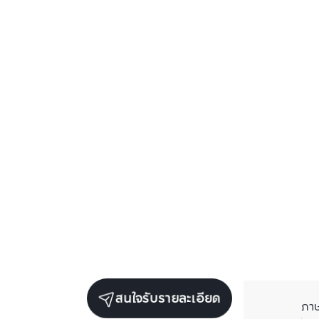
สนใจรับรายละเอียด
ภา