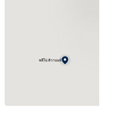
พลีโน่ ติวานนท์