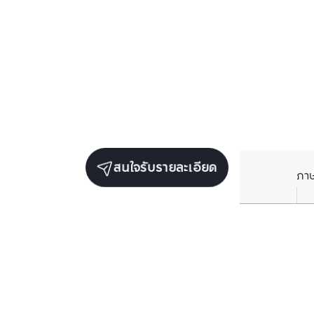
สนใจรับรายละเอียด
ภา
ยูนิตขายในโครงการเดียวกัน