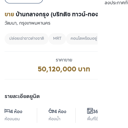
เปรียบเทียบ
ลงประกาศกั
ขาย
บ้านกลางกรุง (บริทติช ทาวน์-ทองหล่อ)
วัฒนา, กรุงเทพมหานคร
ปล่อยเช่าชาวต่างชาติ
MRT
คอนโดพร้อมอยู่
ราคาขาย
50,120,000 บาท
รายละเอียดยูนิต
4 ห้อง
4 ห้อง
360 ตร.ม.
ห้องนอน
ห้องน้ำ
พื้นที่ใช้สอย