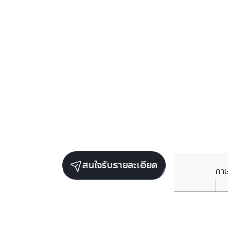
สนใจรับรายละเอียด
ภา