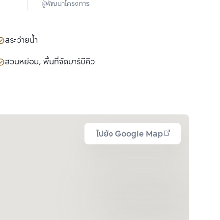
ผู้พัฒนาโครงการ
จำกัด(มหาชน)
สระว่ายน้ำ
สวนหย่อม, พื้นที่จัดบาร์บีคิว
ไปยัง Google Map