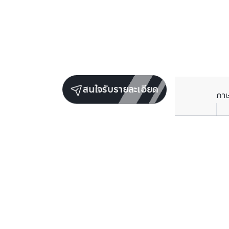
สนใจรับรายละเอียด
ภา
ยูนิตขายในโครงการเดียวกัน