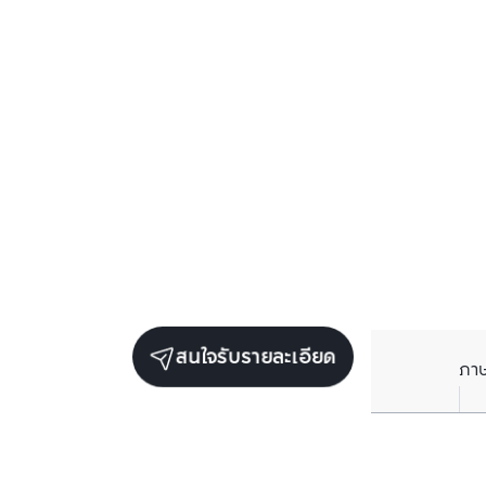
สนใจรับรายละเอียด
ภา