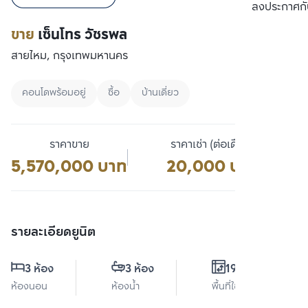
เปรียบเทียบ
ลงประกาศกั
ขาย
เซ็นโทร วัชรพล
สายไหม, กรุงเทพมหานคร
คอนโดพร้อมอยู่
ซื้อ
บ้านเดี่ยว
ราคาขาย
ราคาเช่า (ต่อเดือน)
5,570,000 บาท
20,000 บาท
รายละเอียดยูนิต
3 ห้อง
3 ห้อง
195 ตร.ม.
ห้องนอน
ห้องน้ำ
พื้นที่ใช้สอย