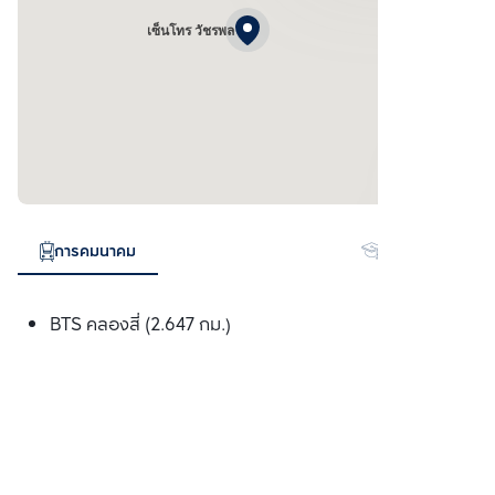
เซ็นโทร วัชรพล
การคมนาคม
สถานศึกษา
BTS คลองสี่ (2.647 กม.)