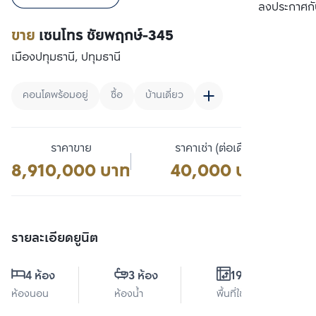
เปรียบเทียบ
ลงประกาศกั
ขาย
เซนโทร ชัยพฤกษ์-345
เมืองปทุมธานี, ปทุมธานี
คอนโดพร้อมอยู่
ซื้อ
บ้านเดี่ยว
ราคาขาย
ราคาเช่า (ต่อเดือน)
8,910,000 บาท
40,000 บาท
รายละเอียดยูนิต
4 ห้อง
3 ห้อง
190 ตร.ม.
ห้องนอน
ห้องน้ำ
พื้นที่ใช้สอย