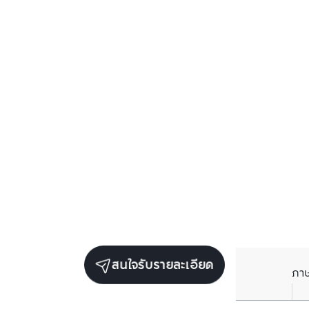
สนใจรับรายละเอียด
ภา