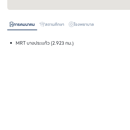
การคมนาคม
สถานศึกษา
โรงพยาบาล
MRT บางประแก้ว (2.923 กม.)