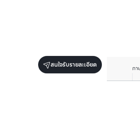
สนใจรับรายละเอียด
ภา
ยูนิตขายในโครงการเดียวกัน