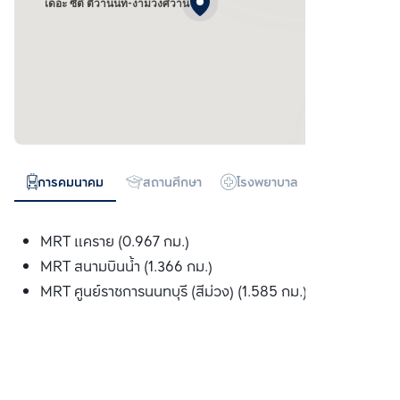
เดอะ ซิตี้ ติวานนท์-งามวงศ์วาน
การคมนาคม
สถานศึกษา
โรงพยาบาล
ห้างสรรพสิน
MRT แคราย (0.967 กม.)
MRT สนามบินน้ำ (1.366 กม.)
MRT ศูนย์ราชการนนทบุรี (สีม่วง) (1.585 กม.)