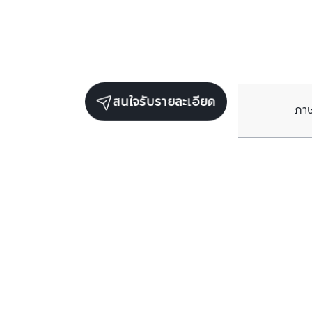
สนใจรับรายละเอียด
ภา
ยูนิตขายในโครงการเดียวกัน