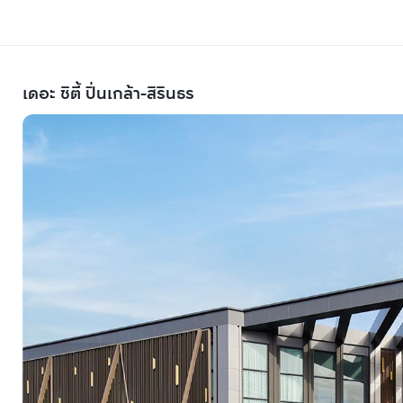
เดอะ ซิตี้ ปิ่นเกล้า-สิรินธร