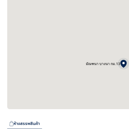
มัณฑนา บางนา กม.13
ห้างสรรพสินค้า