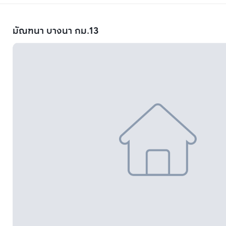
มัณฑนา บางนา กม.13