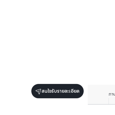
สนใจรับรายละเอียด
ภา