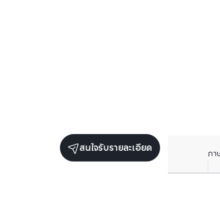
สนใจรับรายละเอียด
ภา