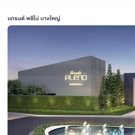
แกรนด์ พลีโน่ บางใหญ่