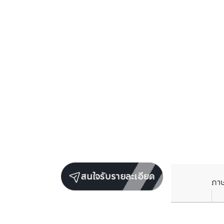
สนใจรับรายละเอียด
ภา