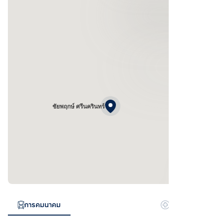
ชัยพฤกษ์ ศรีนครินทร์
การคมนาคม
โรงพยาบาล