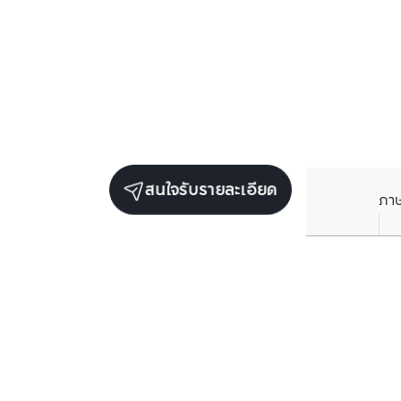
สนใจรับรายละเอียด
ภา
ยูนิตขายในโครงการเดียวกัน