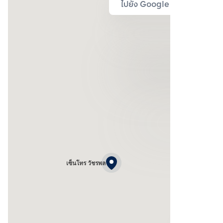
ไปยัง Google Map
เซ็นโทร วัชรพล