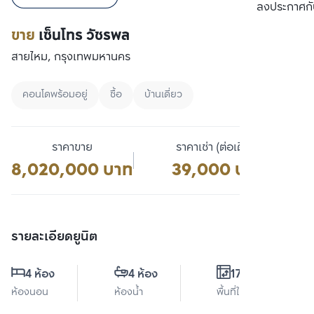
เปรียบเทียบ
ลงประกาศกั
ขาย
เซ็นโทร วัชรพล
สายไหม, กรุงเทพมหานคร
คอนโดพร้อมอยู่
ซื้อ
บ้านเดี่ยว
ราคาขาย
ราคาเช่า (ต่อเดือน)
8,020,000 บาท
39,000 บาท
รายละเอียดยูนิต
4 ห้อง
4 ห้อง
170 ตร.ม.
ห้องนอน
ห้องน้ำ
พื้นที่ใช้สอย