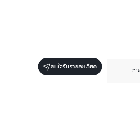
สนใจรับรายละเอียด
ภา
ยูนิตขายในโครงการเดียวกัน