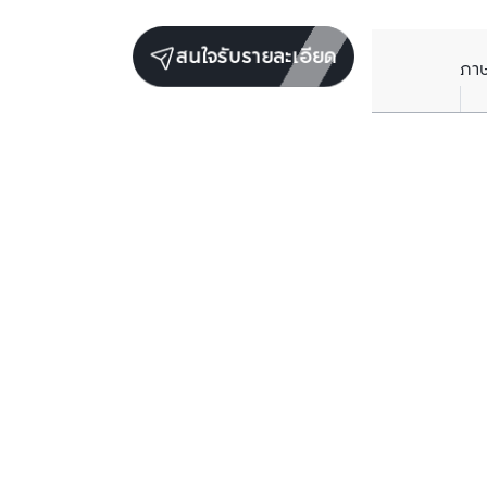
สนใจรับรายละเอียด
ภา
ยูนิตขายในโครงการเดียวกัน