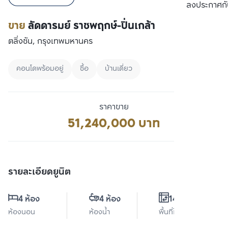
เปรียบเทียบ
ลงประกาศกั
ขาย
ลัดดารมย์ ราชพฤกษ์-ปิ่นเกล้า
ตลิ่งชัน, กรุงเทพมหานคร
คอนโดพร้อมอยู่
ซื้อ
บ้านเดี่ยว
ราคาขาย
51,240,000 บาท
รายละเอียดยูนิต
4 ห้อง
4 ห้อง
141 ตร.ม.
ห้องนอน
ห้องน้ำ
พื้นที่ใช้สอย