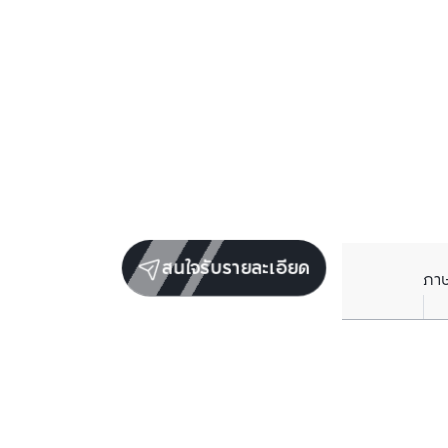
สนใจรับรายละเอียด
ภา