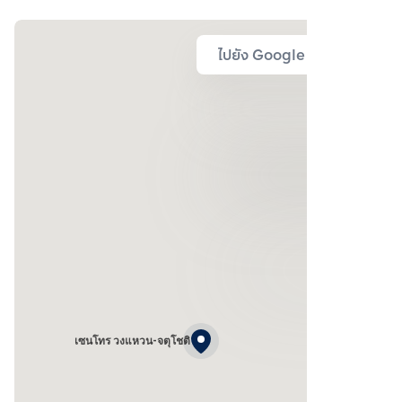
ไปยัง Google Map
เซนโทร วงแหวน-จตุโชติ