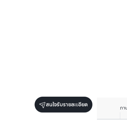
สนใจรับรายละเอียด
ภา