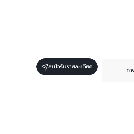
สนใจรับรายละเอียด
ภา