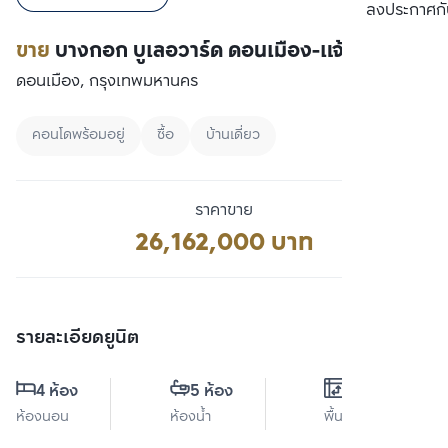
เปรียบเทียบ
ลงประกาศกั
ขาย
บางกอก บูเลอวาร์ด ดอนเมือง-แจ้งวัฒนะ
ดอนเมือง, กรุงเทพมหานคร
คอนโดพร้อมอยู่
ซื้อ
บ้านเดี่ยว
ราคาขาย
26,162,000 บาท
รายละเอียดยูนิต
4 ห้อง
5 ห้อง
0 ตร.ม.
ห้องนอน
ห้องน้ำ
พื้นที่ใช้สอย