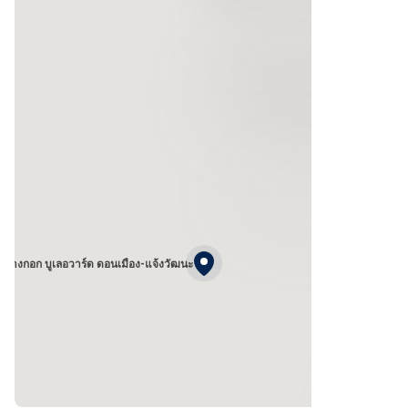
บางกอก บูเลอวาร์ด ดอนเมือง-แจ้งวัฒนะ