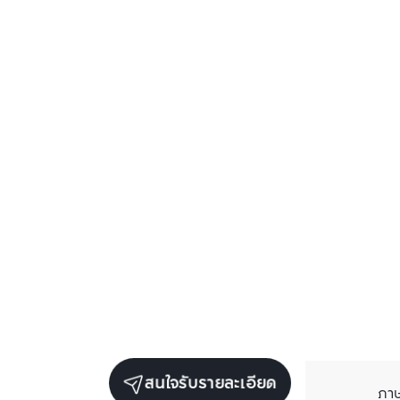
สนใจรับรายละเอียด
ภา