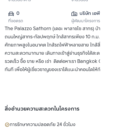
จำนวนอาคาร
จำนวนชั้น
0
บริษัท เอพี (ไทย
ที่จอดรถ
ผู้พัฒนาโครงการ
แลนด์) 
The Palazzo Sathorn (เดอะ พาลาซโซ สาทร) บ้านเดี่ยว ติดริม
จำกัด(มหาชน)
ถนนใหญ่สาทร-กัลปพฤกษ์ ใกล้สาทรเพียง 10 ก.ม. ทำเลที่มี
ศักยภาพสูงในอนาคต ใกล้รถไฟฟ้าหลายสาย ใกล้สิ่งอำนวย
ความสะดวกมากมาย เดินทางเข้าสู่ย่านธุรกิจได้สะดวกและ
รวดเร็ว ซื้อ ขาย หรือ เช่า ติดต่อหาเรา Bangkok CitiSmart ได้
ทันที เพื่อให้ผู้เชี่ยวชาญของเราได้แนะนำคอนโดให้กับท่าน
สิ่งอำนวยความสะดวกในโครงการ
การรักษาความปลอดภัย 24 ชั่วโมง