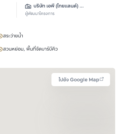
บริษัท เอพี (ไทยแลนด์) 
ผู้พัฒนาโครงการ
จำกัด(มหาชน)
สระว่ายน้ำ
สวนหย่อม, พื้นที่จัดบาร์บีคิว
ไปยัง Google Map