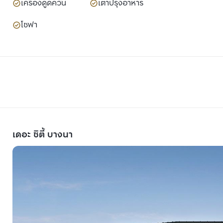
เครื่องดูดควัน
เตาปรุงอาหาร
โซฟา
เดอะ ซิตี้ บางนา