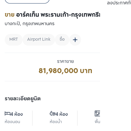
เปรียบเทียบ
ลงประกาศกั
ขาย
อาร์คเท็น พระรามเก้า-กรุงเทพกรีฑา
บางกะปิ, กรุงเทพมหานคร
MRT
Airport Link
ซื้อ
ราคาขาย
81,980,000 บาท
รายละเอียดยูนิต
4 ห้อง
4 ห้อง
0 ตร.ม.
ห้องนอน
ห้องน้ำ
พื้นที่ใช้สอย