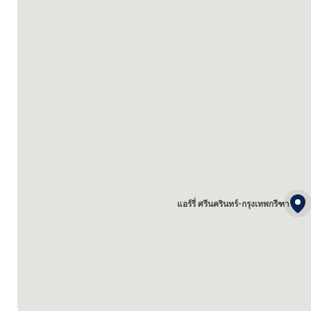
แอร์รี่ ศรีนครินทร์-กรุงเทพกรีฑา