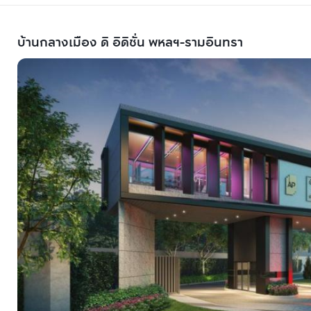
บ้านกลางเมือง ดิ อิดิชั่น พหลฯ-รามอินทรา