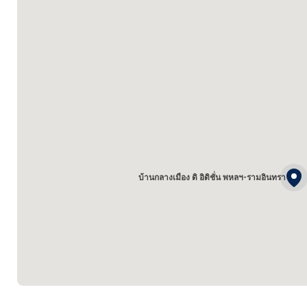
บ้านกลางเมือง ดิ อิดิชั่น พหลฯ-รามอินทรา