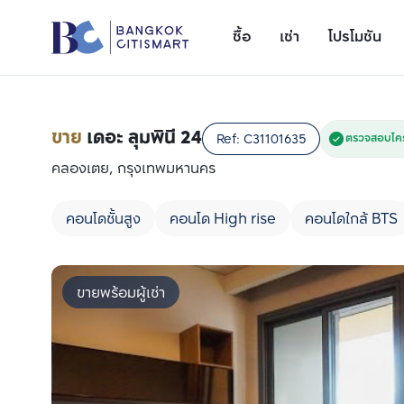
ซื้อ
เช่า
โปรโมชัน
ขาย
เดอะ ลุมพินี 24
Ref:
C31101635
ตรวจสอบโคร
คลองเตย, กรุงเทพมหานคร
คอนโดชั้นสูง
คอนโด High rise
คอนโดใกล้ BTS
ขายพร้อมผู้เช่า
เพิ่มยูนิตเปรียบเทียบ
รายการที่ 1