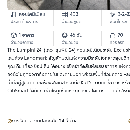
คอนโดมิเนียม
402
ประเภทโครงการ
จำนวนยูนิต
พื้นที่โครงก
1 อาคาร
46 ชั้น
70
จำนวนอาคาร
จำนวนชั้น
ที่จอดรถ
The Lumpini 24 (เดอะ ลุมพินี 24) คอนโดมิเนียมระดับ Exclusi
เด่นด้วย Landmark สัญลักษณ์แห่งความมีระดับใจกลางสุขุมวิท 24
คุณ กิน เที่ยว ช็อป ดื่ม ได้อย่างไร้ขีดจำกัดสัมผัสบรรยากาศแ
ลงตัวในทุกองศาทั้งภายในและภายนอก พร้อมพื้นที่ส่วนกลาง Facil
น้ำที่อยู่สูงมาก และห้องฟิตเนส รวมถึง Kid?s room ซื้อ ขาย 
CitiSmart ได้ทันที เพื่อให้ผู้เชี่ยวชาญของเราได้แนะนำคอนโดให้กั
การรักษาความปลอดภัย 24 ชั่วโมง