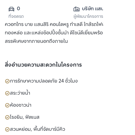
0
บริษัท แสนสิริ 
ที่จอดรถ
ผู้พัฒนาโครงการ
จำกัด (มหาชน)
ควอทโทร บาย แสนสิริ คอนโดหรู ทำเลดี ใกล้รถไฟฟ้า BTS
ทองหล่อ และแหล่งช๊อปปิ้งชั้นนำ ดีไซน์ดีเยี่ยมพร้อมวัสดุที่คัด
สรรพิเศษจากภายนอกถึงภายใน
สิ่งอำนวยความสะดวกในโครงการ
การรักษาความปลอดภัย 24 ชั่วโมง
สระว่ายน้ำ
ห้องซาวน่า
โรงยิม, ฟิตเนส
สวนหย่อม, พื้นที่จัดบาร์บีคิว