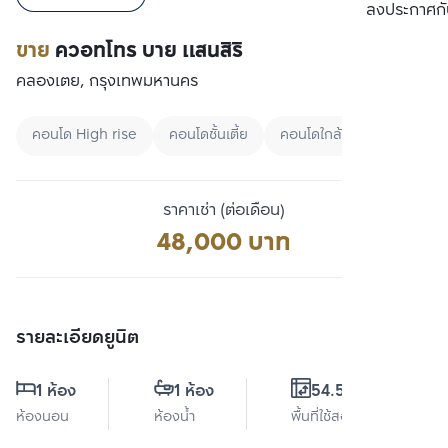
เปรียบเทียบ
ลงประกาศกั
ขาย
ควอทโทร บาย แสนสิริ
คลองเตย, กรุงเทพมหานคร
คอนโด High rise
คอนโดชั้นเตี้ย
คอนโดใกล้มหาลัย
ราคาเช่า (ต่อเดือน)
48,000 บาท
รายละเอียดยูนิต
1 ห้อง
1 ห้อง
54.58 ตร.ม.
ห้องนอน
ห้องน้ำ
พื้นที่ใช้สอย