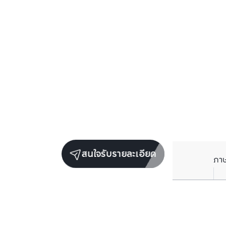
สนใจรับรายละเอียด
ภา