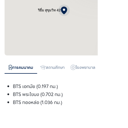
ริธึ่ม สุขุมวิท 42
การคมนาคม
สถานศึกษา
โรงพยาบาล
ห้างสรรพสิน
BTS เอกมัย (0.197 กม.)
BTS พระโขนง (0.702 กม.)
BTS ทองหล่อ (1.036 กม.)