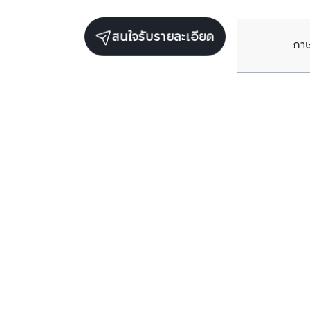
สนใจรับรายละเอียด
ภา
ยูนิตขายในโครงการเดียวกัน