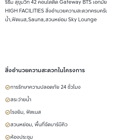
ริธึ่ม สุขุมวิท 42 คอนโดติด Gateway BTS เอกมัย พร้อม SKY
จำกัด(มหาชน)
HIGH FACILITIES สิ่งอำนวยความสะดวกครบครัน อาทิ สระว่าย
น้ำ,ฟิตเนส,Sauna,สวนหย่อม Sky Lounge
สิ่งอำนวยความสะดวกในโครงการ
การรักษาความปลอดภัย 24 ชั่วโมง
สระว่ายน้ำ
โรงยิม, ฟิตเนส
สวนหย่อม, พื้นที่จัดบาร์บีคิว
ห้องประชุม