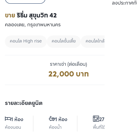
เปรียบเทียบ
ลงประกาศกั
ขาย
ริธึ่ม สุขุมวิท 42
คลองเตย, กรุงเทพมหานคร
คอนโด High rise
คอนโดชั้นเตี้ย
คอนโดใกล้ BTS
ราคาเช่า (ต่อเดือน)
22,000 บาท
รายละเอียดยูนิต
1 ห้อง
1 ห้อง
27.3 ตร.ม.
ห้องนอน
ห้องน้ำ
พื้นที่ใช้สอย