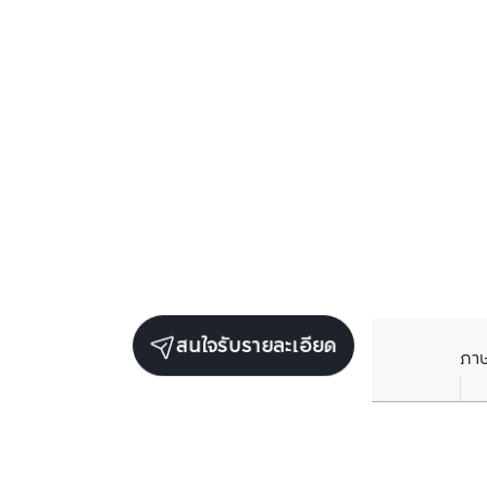
สนใจรับรายละเอียด
ภา