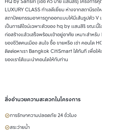
HQ by Sansiri (เอช คิว บาย แสนสิริ) โครงการคุณภาพระดับ
LUXURY CLASS ทำเลดีเยี่ยม ห่างจากสถานีรถไฟฟ้าทองหล่อ
สถาปัตยกรรมอาคารถูกออกแบบให้มีเส้นรูปตัว V เฉียงๆ
เป็นการดีไซน์เฉพาะตัวของ hq by แสนสิริ ขณะนี้ได้ดำเนินการ
ก่อสร้างแล้วเสร็จพร้อมเข้าอยู่อาศัย เหมาะสำหรับ Life Style
ของชีวิตคนเมือง สนใจ ซื้อ ขายหรือ เช่า คอนโด HQ by แสนสิริ
ติดต่อหาเรา Bangkok CitiSmart ได้ทันที เพื่อให้ผู้เชี่ยวชาญ
ของเราได้แนะนำคอนโดให้กับท่าน
สิ่งอำนวยความสะดวกในโครงการ
การรักษาความปลอดภัย 24 ชั่วโมง
สระว่ายน้ำ