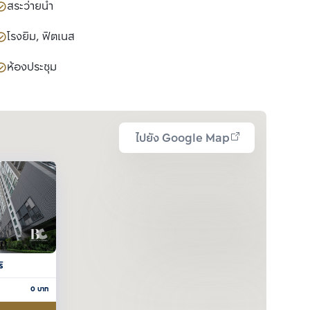
สระว่ายน้ำ
โรงยิม, ฟิตเนส
ห้องประชุม
ไปยัง Google Map
ิ
0
บาท