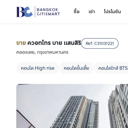
ซื้อ
เช่า
โปรโมชัน
ขาย
ควอทโทร บาย แสนสิริ
Ref:
C31031221
คลองเตย, กรุงเทพมหานคร
คอนโด High rise
คอนโดชั้นเตี้ย
คอนโดใกล้ BTS
เพิ่มยูนิตเปรียบเทียบ
รายการที่ 1