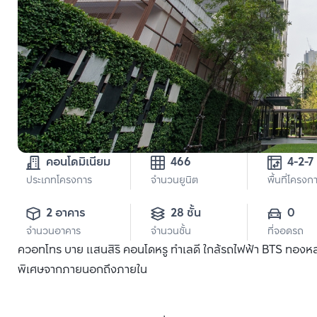
คอนโดมิเนียม
466
4-2-7
ประเภทโครงการ
จำนวนยูนิต
พื้นที่โครงก
2 อาคาร
28 ชั้น
0
จำนวนอาคาร
จำนวนชั้น
ที่จอดรถ
ควอทโทร บาย แสนสิริ คอนโดหรู ทำเลดี ใกล้รถไฟฟ้า BTS ทองหล่อ แ
พิเศษจากภายนอกถึงภายใน