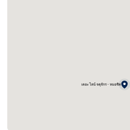
เดอะ ไลน์ จตุจักร - หมอชิต