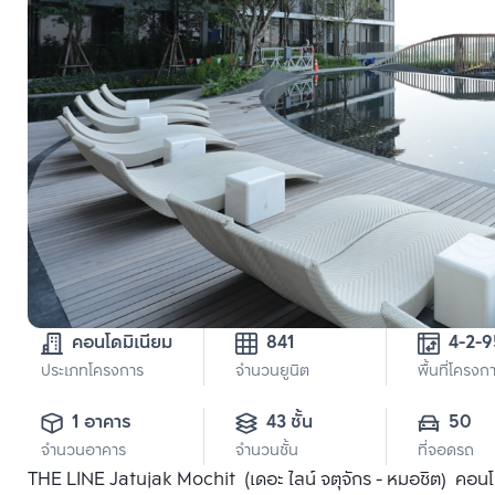
คอนโดมิเนียม
841
ประเภทโครงการ
จำนวนยูนิต
พื้นที่โครงก
1 อาคาร
43 ชั้น
50
จำนวนอาคาร
จำนวนชั้น
ที่จอดรถ
THE LINE Jatujak Mochit (เดอะ ไลน์ จตุจักร - หมอชิต) คอน