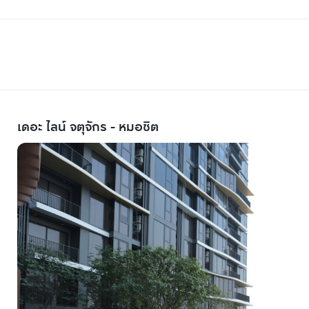
เดอะ ไลน์ จตุจักร - หมอชิต