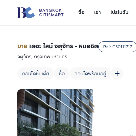
ซื้อ
เช่า
โปรโมชัน
ขาย
เดอะ ไลน์ จตุจักร - หมอชิต
Ref:
C30111717
จตุจักร, กรุงเทพมหานคร
คอนโดชั้นเตี้ย
ซื้อ
คอนโดพร้อมอยู่
เพิ่มยูนิตเปรียบเทียบ
รายการที่ 1