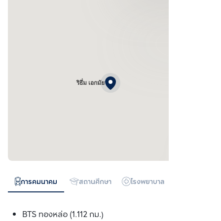
ริธึ่ม เอกมัย
การคมนาคม
สถานศึกษา
โรงพยาบาล
ห้างสรรพสิน
BTS ทองหล่อ (1.112 กม.)