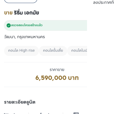
เปรียบเทียบ
ลงประกาศกั
ขาย
ริธึ่ม เอกมัย
ตรวจสอบโครงสร้างแล้ว
วัฒนา, กรุงเทพมหานคร
คอนโด High rise
คอนโดชั้นเตี้ย
คอนโดในเมือง
ราคาขาย
6,590,000 บาท
รายละเอียดยูนิต