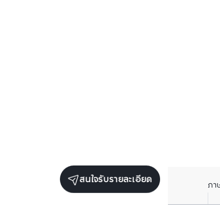
สนใจรับรายละเอียด
ภา