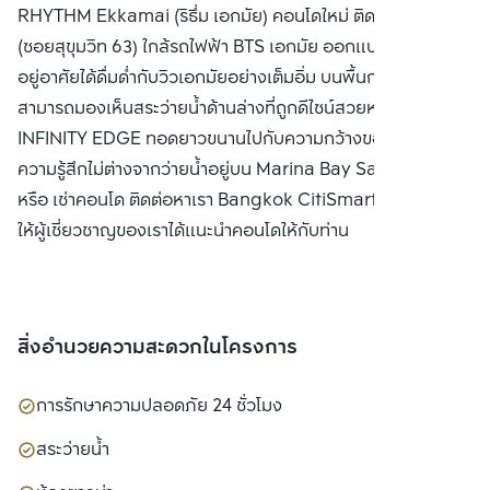
RHYTHM Ekkamai (ริธึ่ม เอกมัย) คอนโดใหม่ ติดถนนเอกมัย
(ซอยสุขุมวิท 63) ใกล้รถไฟฟ้า BTS เอกมัย ออกแบบมาเพื่อให้ผู้
อยู่อาศัยได้ดื่มด่ำกับวิวเอกมัยอย่างเต็มอิ่ม บนพื้นกระจกใสที่
สามารถมองเห็นสระว่ายน้ำด้านล่างที่ถูกดีไซน์สวยหรู แบบ
INFINITY EDGE ทอดยาวขนานไปกับความกว้างของอาคาร ให้
ความรู้สึกไม่ต่างจากว่ายน้ำอยู่บน Marina Bay Sands ซื้อ ขาย
หรือ เช่าคอนโด ติดต่อหาเรา Bangkok CitiSmart ได้ทันที เพื่อ
ให้ผู้เชี่ยวชาญของเราได้แนะนำคอนโดให้กับท่าน
สิ่งอำนวยความสะดวกในโครงการ
การรักษาความปลอดภัย 24 ชั่วโมง
สระว่ายน้ำ