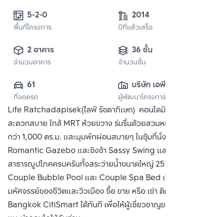
5-2-0 
2014
พื้นที่โครงการ
ปีที่แล้วเสร็จ
2 อาคาร
36 ชั้น
จำนวนอาคาร
จำนวนชั้น
61
บริษัท เอพี (ไทย
ที่จอดรถ
ผู้พัฒนาโครงการ
แลนด์) 
Life Ratchadapisek(ไลฟ์ รัชดาภิเษก) คอนโดมิเนียมเดินทาง
จำกัด(มหาชน)
สะดวกสบาย ใกล้ MRT ห้วยขวาง ร่มรื่นด้วยสวนหน้าโครงการ
กว่า 1,000 ตร.ม. และมุมพักผ่อนสบายๆ ในซุ้มที่นั่งสไตล์
Romantic Gazebo และชิงช้า Sassy Swing และ
สาธารณูปโภคครบครันทั้งสระว่ายน้ำขนาดใหญ่ 25 ม. พร้อมมุม
Couple Bubble Pool และ Couple Spa Bed เปิดรับความ
มหัศจรรย์ของชีวิตและวิวเมือง ซื้อ ขาย หรือ เช่า ติดต่อหาเรา
Bangkok CitiSmart ได้ทันที เพื่อให้ผู้เชี่ยวชาญของเราได้