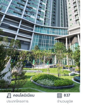
คอนโดมิเนียม
837
ประเภทโครงการ
จำนวนยูนิต