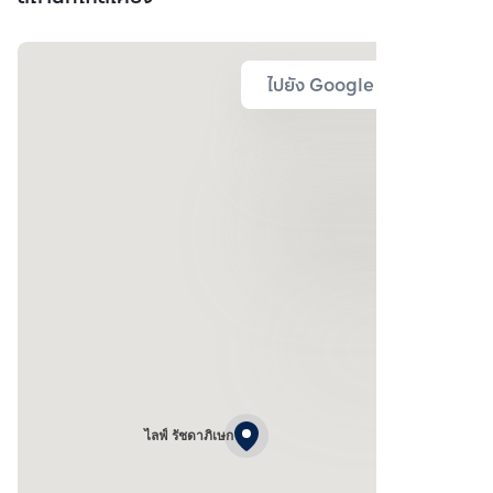
ไปยัง Google Map
ไลฟ์ รัชดาภิเษก