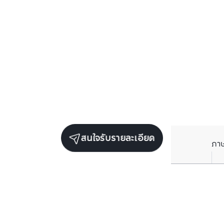
สนใจรับรายละเอียด
ภา