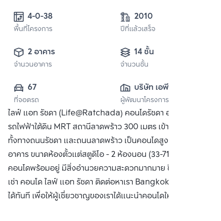
4-0-38 
2010
พื้นที่โครงการ
ปีที่แล้วเสร็จ
2 อาคาร
14 ชั้น
จำนวนอาคาร
จำนวนชั้น
67
บริษัท เอพี (ไทย
ที่จอดรถ
ผู้พัฒนาโครงการ
แลนด์) 
ไลฟ์ แอท รัชดา (Life@Ratchada) คอนโดรัชดา อยู่ใกล้
จำกัด(มหาชน)
รถไฟฟ้าใต้ดิน MRT สถานีลาดพร้าว 300 เมตร เข้าออกสะดวก
ทั้งทางถนนรัชดา และถนนลาดพร้าว เป็นคอนโดสูงแบ่งเป็น 2
อาคาร ขนาดห้องตั้วแต่สตูดิโอ - 2 ห้องนอน (33-71.5 ตร.ม.)
คอนโดพร้อมอยู่ มีสิ่งอำนวยความสะดวกมากมาย ซื้อ ขาย หรือ
เช่า คอนโด ไลฟ์ แอท รัชดา ติดต่อหาเรา Bangkok CitiSmart
ได้ทันที เพื่อให้ผู้เชี่ยวชาญของเราได้แนะนำคอนโดให้กับท่าน