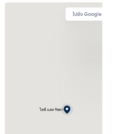
ไปยัง Google Map
ไลฟ์ แอท รัชดา