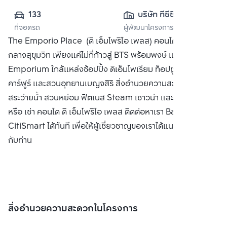
133
บริษัท ทีซีซี 
ที่จอดรถ
ผู้พัฒนาโครงการ
แคปปิตอล แลนด์ 
The Emporio Place (ดิ เอ็มโพริโอ เพลส) คอนโดมิเนียมหรู
จำกัด
กลางสุขุมวิท เพียงแค่ไม่กี่ก้าวสู่ BTS พร้อมพงษ์ และห้าง The
Emporium ใกล้แหล่งช้อปปิ้ง ดิเอ็มโพเรียม ท็อปซูเปอร์มาร์เก็ต
คาร์ฟูร์ และสวนอุทยานเบญจสิริ สิ่งอำนวยความสะดวก ล็อบบี้
สระว่ายน้ำ สวนหย่อม ฟิตเนส Steam เซาวน่า และ รปภ ซื้อ ขาย
หรือ เช่า คอนโด ดิ เอ็มโพริโอ เพลส ติดต่อหาเรา Bangkok
CitiSmart ได้ทันที เพื่อให้ผู้เชี่ยวชาญของเราได้แนะนำคอนโดให้
กับท่าน
สิ่งอำนวยความสะดวกในโครงการ