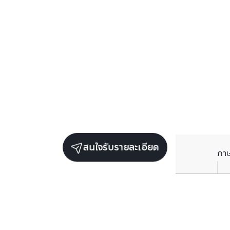
สนใจรับรายละเอียด
ภา