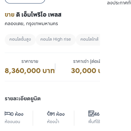
เปรียบเทียบ
ลงประกาศกั
ขาย
ดิ เอ็มโพริโอ เพลส
คลองเตย, กรุงเทพมหานคร
คอนโดชั้นสูง
คอนโด High rise
คอนโดใกล้ BTS
ราคาขาย
ราคาเช่า (ต่อเดือน)
8,360,000 บาท
30,000 บาท
รายละเอียดยูนิต
0 ห้อง
1 ห้อง
46.2 ตร.ม.
ห้องนอน
ห้องน้ำ
พื้นที่ใช้สอย