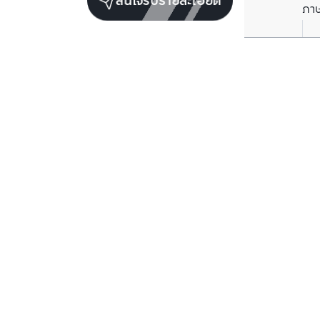
สนใจรับรายละเอียด
ภา
ยูนิตขายในโครงการเดียวกัน
ตรวจสอบโครงสร้างแล้ว
ขายพร้อมผู้เช่า
แชปเตอร์ จุฬา-สามย่าน
บางรัก, กรุงเทพมหานคร
ราคาขาย
7,200,000
บาท
1 ห้องนอน
1 ห้องน้ำ
35
ตร.ม.