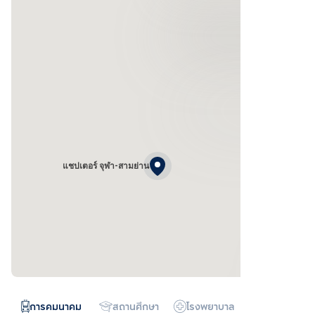
แชปเตอร์ จุฬา-สามย่าน
การคมนาคม
สถานศึกษา
โรงพยาบาล
ห้างสรรพสิน