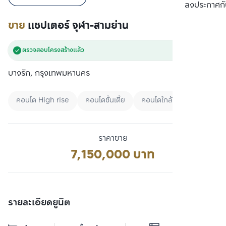
เปรียบเทียบ
ลงประกาศกั
ขาย
แชปเตอร์ จุฬา-สามย่าน
ตรวจสอบโครงสร้างแล้ว
บางรัก, กรุงเทพมหานคร
คอนโด High rise
คอนโดชั้นเตี้ย
คอนโดใกล้มหาลัย
ราคาขาย
7,150,000 บาท
รายละเอียดยูนิต